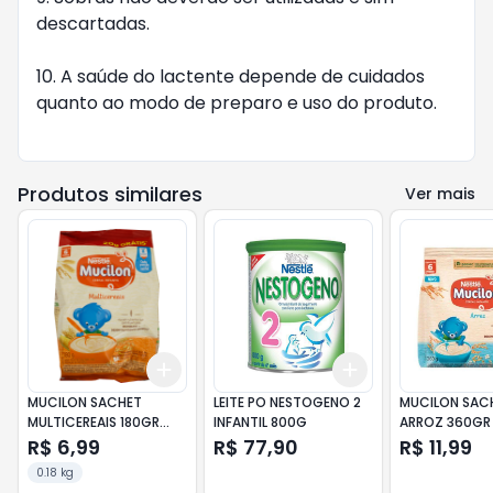
descartadas.

10. A saúde do lactente depende de cuidados 
quanto ao modo de preparo e uso do produto.

Produtos similares
Ver mais
Add
Add
+
3
+
5
+
10
+
3
+
5
+
10
MUCILON SACHET
LEITE PO NESTOGENO 2
MUCILON SAC
MULTICEREAIS 180GR
INFANTIL 800G
ARROZ 360GR
20GR GRATIS
R$ 6,99
R$ 77,90
R$ 11,99
0.18 kg