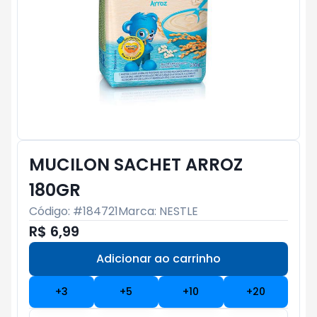
MUCILON SACHET ARROZ
180GR
Código: #
184721
Marca:
NESTLE
R$ 6,99
Adicionar ao carrinho
Subtotal:
R$ 0
+
3
+
5
+
10
+
20