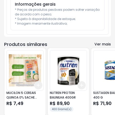
Informações gerais
* Preços de produtos pesáveis podem sofrer variação 
de acordo com o peso;

* Sujeito à disponibilidade de estoque;

* Imagem meramente ilustrativa;
Produtos similares
Ver mais
Add
Add
+
3
+
5
+
10
+
3
+
5
+
10
MUCILON 5 CEREAIS
NUTREN PROTEIN
SUSTAGEN BA
QUINOA 0% SACHE
BAUNILHA 400GR
400 G
180GR
R$ 7,49
R$ 89,90
R$ 71,90
400 Grama(s)