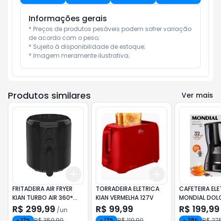
Informações gerais
* Preços de produtos pesáveis podem sofrer variação 
de acordo com o peso;

* Sujeito à disponibilidade de estoque;

* Imagem meramente ilustrativa;
Produtos similares
Ver mais
Add
Add
+
3
+
5
+
10
+
3
+
5
+
10
FRITADEIRA AIR FRYER
TORRADEIRA ELETRICA
CAFETEIRA ELE
KIAN TURBO AIR 360°
KIAN VERMELHA 127V
MONDIAL DOL
4,2L PRETO 127V 1350W
INOX 127V
R$ 299,99
R$ 99,99
R$ 199,99
/
un
R$ 359,90
R$ 119,90
R$ 27
-
17
%
-
17
%
-
28
%