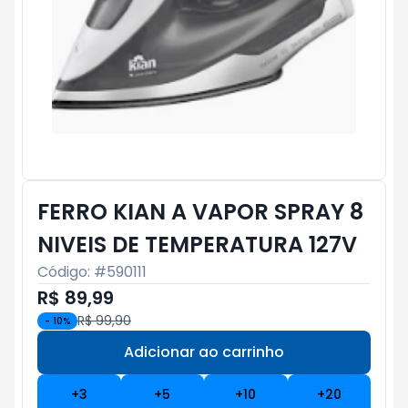
FERRO KIAN A VAPOR SPRAY 8
NIVEIS DE TEMPERATURA 127V
Código: #
590111
R$ 89,99
R$ 99,90
-
10
%
Adicionar ao carrinho
Subtotal:
R$ 0
+
3
+
5
+
10
+
20