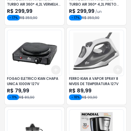
TURBO AIR 360° 4,2L VERMELHA
TURBO AIR 360° 4,2L PRETO
127V
127V 1350W
R$ 299,99
R$ 299,99
/
un
R$ 359,90
R$ 359,90
-
17
%
-
17
%
Add
Add
+
3
+
5
+
10
+
3
FOGAO ELETRICO KIAN CHAPA
FERRO KIAN A VAPOR SPRAY 8
UNICA 1000W 127V
NIVEIS DE TEMPERATURA 127V
R$ 79,99
R$ 89,99
R$ 89,90
R$ 99,90
-
11
%
-
10
%