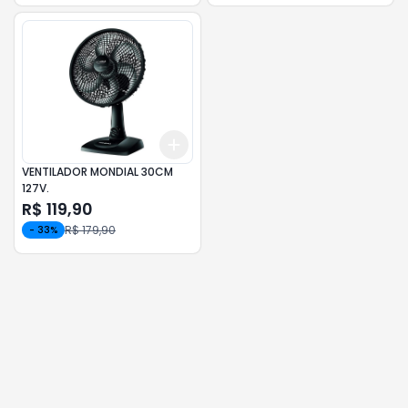
Add
+
3
+
5
+
10
VENTILADOR MONDIAL 30CM
127V.
R$ 119,90
R$ 179,90
-
33
%