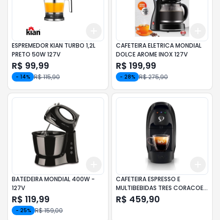
Add
Add
+
3
+
5
+
10
+
3
ESPREMEDOR KIAN TURBO 1,2L
CAFETEIRA ELETRICA MONDIAL
PRETO 50W 127V
DOLCE AROME INOX 127V
R$ 99,99
R$ 199,99
R$ 115,90
R$ 275,90
-
14
%
-
28
%
Add
Add
+
3
+
5
+
10
+
3
BATEDEIRA MONDIAL 400W -
CAFETEIRA ESPRESSO E
127V
MULTIBEBIDAS TRES CORACOES
LUNA VERMELHA 127V
R$ 119,99
R$ 459,90
R$ 159,00
-
25
%