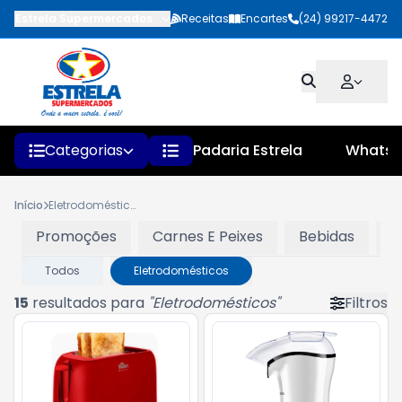
Estrela Supermercados
-
Rua Faustino Pinheiro
Receitas
Encartes
,
Quatis
(24) 99217-4472
-
RJ
Categorias
Padaria Estrela
Whats
Início
Eletrodomésticos
Promoções
Carnes E Peixes
Bebidas
L
Todos
Eletrodomésticos
15
resultados para
"
Eletrodomésticos
"
Filtros