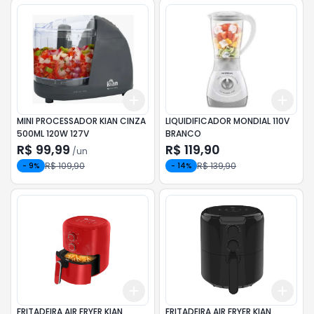
Add
Add
+
3
+
5
+
10
+
3
MINI PROCESSADOR KIAN CINZA
LIQUIDIFICADOR MONDIAL 110V
500ML 120W 127V
BRANCO
R$ 99,99
R$ 119,90
/
un
R$ 109,90
R$ 139,90
-
9
%
-
14
%
Add
Add
+
3
+
5
+
10
+
3
FRITADEIRA AIR FRYER KIAN
FRITADEIRA AIR FRYER KIAN