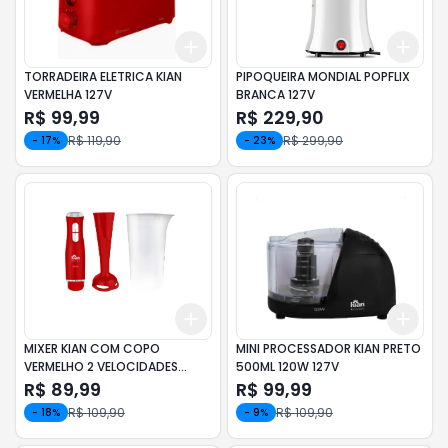
Add
Add
+
3
+
5
+
10
+
3
TORRADEIRA ELETRICA KIAN
PIPOQUEIRA MONDIAL POPFLIX
VERMELHA 127V
BRANCA 127V
R$ 99,99
R$ 229,90
R$ 119,90
R$ 299,90
-
17
%
-
23
%
Add
Add
+
3
+
5
+
10
+
3
MIXER KIAN COM COPO
MINI PROCESSADOR KIAN PRETO
VERMELHO 2 VELOCIDADES
500ML 120W 127V
350W 127V
R$ 89,99
R$ 99,99
R$ 109,90
R$ 109,90
-
18
%
-
9
%