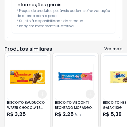
Informações gerais
* Preços de produtos pesáveis podem sofrer variação 
de acordo com o peso;

* Sujeito à disponibilidade de estoque;

* Imagem meramente ilustrativa;
Produtos similares
Ver mais
Add
Add
+
3
+
5
+
10
+
3
+
5
+
10
BISCOITO BAUDUCCO
BISCOITO VISCONTI
BISCOITO NES
WAFER CHOCOLATE
RECHEADO MORANGO
GALAK 110G
92G
73G
R$ 3,25
R$ 2,25
R$ 5,39
/
un