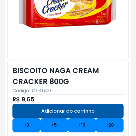
BISCOITO NAGA CREAM
CRACKER 800G
Código: #
546461
R$ 9,65
Adicionar ao carrinho
Subtotal:
R$ 0
+
3
+
5
+
10
+
20