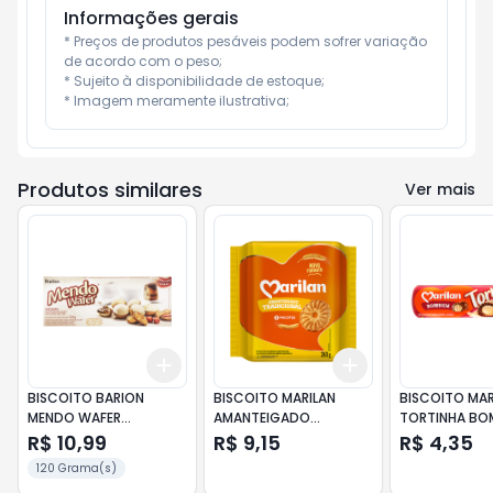
Informações gerais
* Preços de produtos pesáveis podem sofrer variação 
de acordo com o peso;

* Sujeito à disponibilidade de estoque;

* Imagem meramente ilustrativa;
Produtos similares
Ver mais
Add
Add
+
3
+
5
+
10
+
3
+
5
+
10
BISCOITO BARION
BISCOITO MARILAN
BISCOITO MAR
MENDO WAFER
AMANTEIGADO
TORTINHA B
AMENDOIM 120GR
TRADICIONAL 280G
140GR
R$ 10,99
R$ 9,15
R$ 4,35
120 Grama(s)