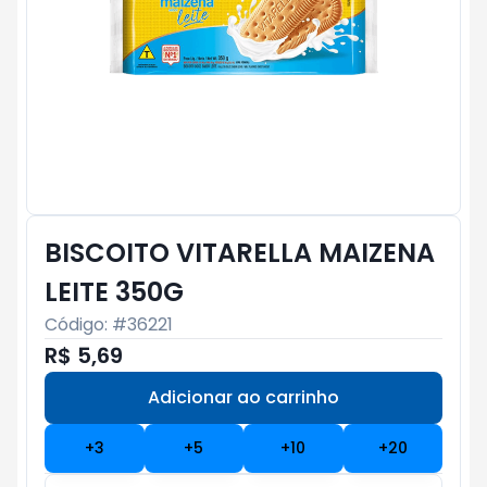
BISCOITO VITARELLA MAIZENA
LEITE 350G
Código: #
36221
R$ 5,69
Adicionar ao carrinho
Subtotal:
R$ 0
+
3
+
5
+
10
+
20