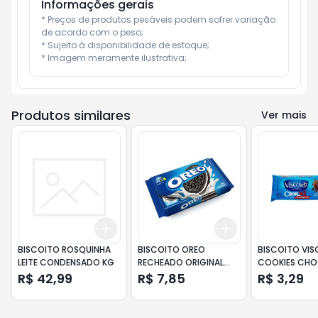
Informações gerais
* Preços de produtos pesáveis podem sofrer variação 
de acordo com o peso;

* Sujeito à disponibilidade de estoque;

* Imagem meramente ilustrativa;
Produtos similares
Ver mais
Add
Add
+
3
+
5
+
10
+
3
+
5
+
10
BISCOITO ROSQUINHA
BISCOITO OREO
BISCOITO VIS
LEITE CONDENSADO KG
RECHEADO ORIGINAL
COOKIES CHO
144GR
60GR
R$ 42,99
R$ 7,85
R$ 3,29