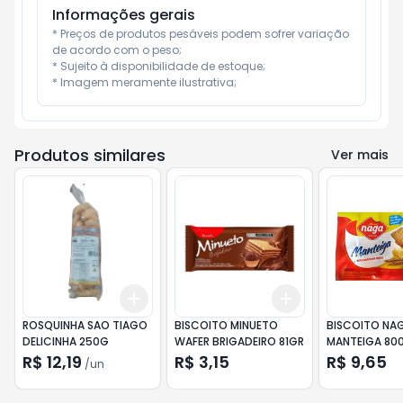
Informações gerais
* Preços de produtos pesáveis podem sofrer variação 
de acordo com o peso;

* Sujeito à disponibilidade de estoque;

* Imagem meramente ilustrativa;
Produtos similares
Ver mais
Add
Add
+
3
+
5
+
10
+
3
+
5
+
10
ROSQUINHA SAO TIAGO
BISCOITO MINUETO
BISCOITO NA
DELICINHA 250G
WAFER BRIGADEIRO 81GR
MANTEIGA 80
R$ 12,19
R$ 3,15
R$ 9,65
/
un