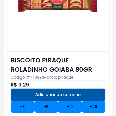
BISCOITO PIRAQUE
ROLADINHO GOIABA 80GR
Código: #
418991
Marca:
piraque
R$ 3,29
Adicionar ao carrinho
Subtotal:
R$ 0
+
3
+
5
+
10
+
20