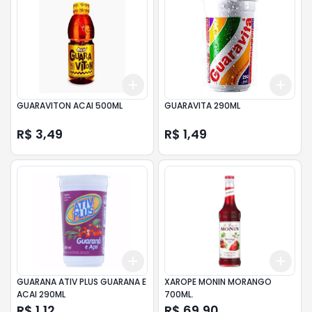
Add
Add
+
3
+
5
+
10
+
3
GUARAVITON ACAI 500ML
GUARAVITA 290ML
R$ 3,49
R$ 1,49
Add
Add
+
3
+
5
+
10
+
3
GUARANA ATIV PLUS GUARANA E
XAROPE MONIN MORANGO
ACAI 290ML
700ML.
R$ 1,12
R$ 69,90