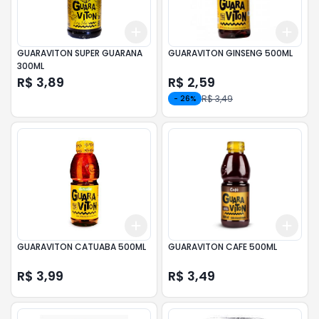
Add
Add
+
3
+
5
+
10
+
3
GUARAVITON SUPER GUARANA
GUARAVITON GINSENG 500ML
300ML
R$ 3,89
R$ 2,59
R$ 3,49
-
26
%
Add
Add
+
3
+
5
+
10
+
3
GUARAVITON CATUABA 500ML
GUARAVITON CAFE 500ML
R$ 3,99
R$ 3,49