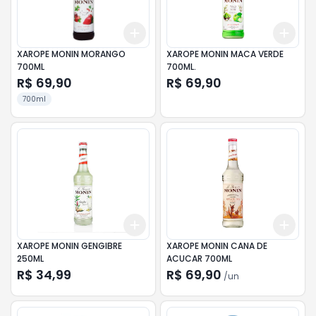
Add
Add
+
3
+
5
+
10
+
3
XAROPE MONIN MORANGO
XAROPE MONIN MACA VERDE
700ML
700ML.
R$ 69,90
R$ 69,90
700ml
Add
Add
+
3
+
5
+
10
+
3
XAROPE MONIN GENGIBRE
XAROPE MONIN CANA DE
250ML
ACUCAR 700ML
R$ 34,99
R$ 69,90
/
un