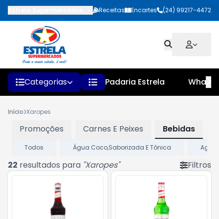
Estrela Supermercados
-
Rua Faustino Pinheiro
Receitas
Encartes
,
Quatis
(24) 99217-4472
-
RJ
Categorias
Padaria Estrela
Whats
Início
Xaropes
Promoções
Carnes E Peixes
Bebidas
Todos
Água Coco,Saborizada E Tônica
Agua 
22
resultados para
"
Xaropes
"
Filtros