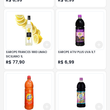
Add
Add
+
3
+
5
+
10
+
3
XAROPE FRANCES 1883 LIMAO
XAROPE ATIV PLUS UVA 1LT
SICILIANO 1L
R$ 77,90
R$ 6,99
Add
Add
+
3
+
5
+
10
+
3