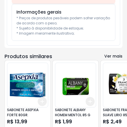
Informações gerais
* Preços de produtos pesáveis podem sofrer variação 
de acordo com o peso;

* Sujeito à disponibilidade de estoque;

* Imagem meramente ilustrativa;
Produtos similares
Ver mais
Add
Add
+
3
+
5
+
10
+
3
+
5
+
10
SABONETE ASEPXIA
SABONETE ALBANY
SABONETE FRA
FORTE 80GR.
HOMEM MENTOL 85 G
SUAVE LIRIO 8
R$ 13,99
R$ 1,99
R$ 2,49