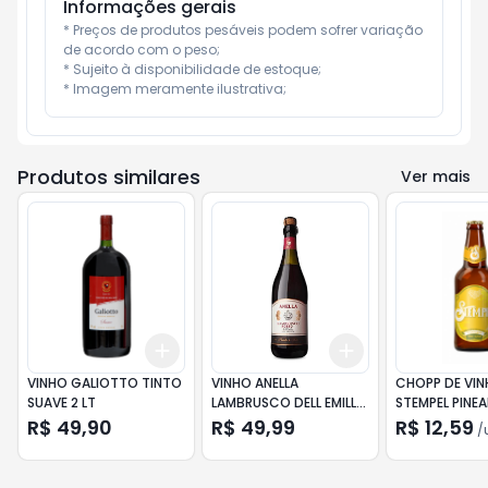
Informações gerais
* Preços de produtos pesáveis podem sofrer variação 
de acordo com o peso;

* Sujeito à disponibilidade de estoque;

* Imagem meramente ilustrativa;
Produtos similares
Ver mais
Add
Add
+
3
+
5
+
10
+
3
+
5
+
10
VINHO GALIOTTO TINTO
VINHO ANELLA
CHOPP DE VI
SUAVE 2 LT
LAMBRUSCO DELL EMILLIA
STEMPEL PINEA
ROSSO 750ML
600ML
R$ 49,90
R$ 49,99
R$ 12,59
/