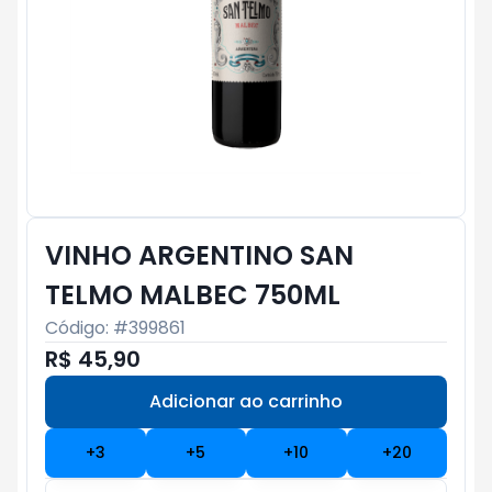
VINHO ARGENTINO SAN
TELMO MALBEC 750ML
Código: #
399861
R$ 45,90
Adicionar ao carrinho
Subtotal:
R$ 0
+
3
+
5
+
10
+
20