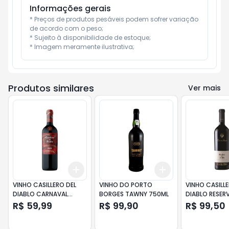
Informações gerais
* Preços de produtos pesáveis podem sofrer variação 
de acordo com o peso;

* Sujeito à disponibilidade de estoque;

* Imagem meramente ilustrativa;
Produtos similares
Ver mais
Add
Add
+
3
+
5
+
10
+
3
+
5
+
10
VINHO CASILLERO DEL
VINHO DO PORTO
VINHO CASILLE
DIABLO CARNAVAL
BORGES TAWNY 750ML
DIABLO RESER
FABULOUS RED 750 ML
PRIVADA CAB
R$ 59,99
R$ 99,90
R$ 99,50
SAUVIGNON 7