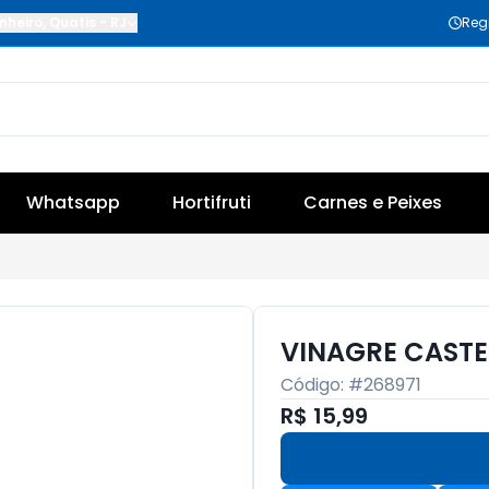
nheiro
,
Quatis
-
RJ
Reg
Whatsapp
Hortifruti
Carnes e Peixes
VINAGRE CASTE
Código: #
268971
R$ 15,99