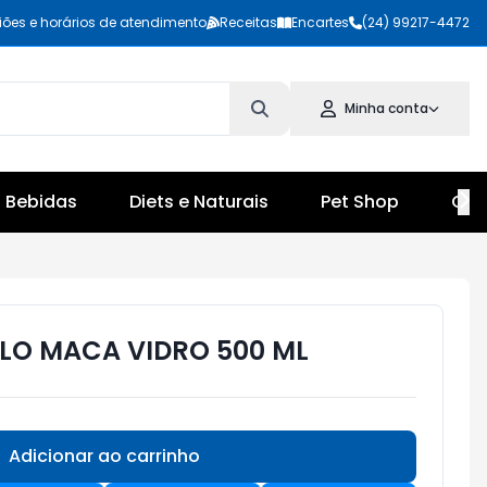
iões e horários de atendimento
Receitas
Encartes
(24) 99217-4472
Minha conta
Bebidas
Diets e Naturais
Pet Shop
Cul
LO MACA VIDRO 500 ML
Adicionar ao carrinho
Subtotal:
R$ 0,00