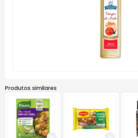
Produtos similares
Add
Add
+
3
+
5
+
10
+
3
+
5
+