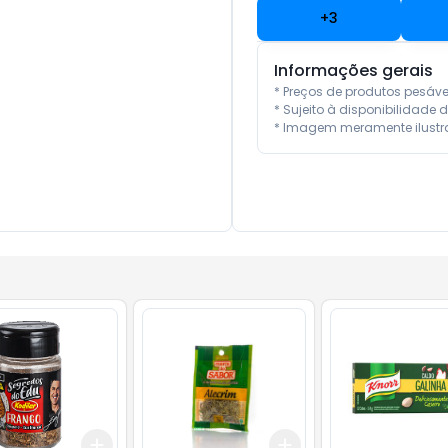
+
3
Informações gerais
* Preços de produtos pesáv
* Sujeito à disponibilidade d
* Imagem meramente ilustra
Add
Add
10
+
3
+
5
+
10
+
3
+
5
+
10