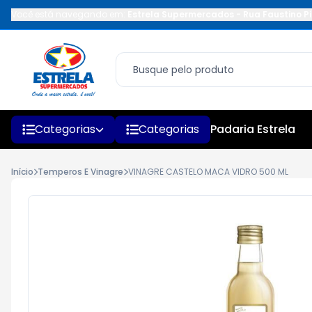
Você está navegando em:
Estrela Supermercados
-
Rua Faustino Pi
Categorias
Categorias
Padaria Estrela
Início
Temperos E Vinagre
VINAGRE CASTELO MACA VIDRO 500 ML