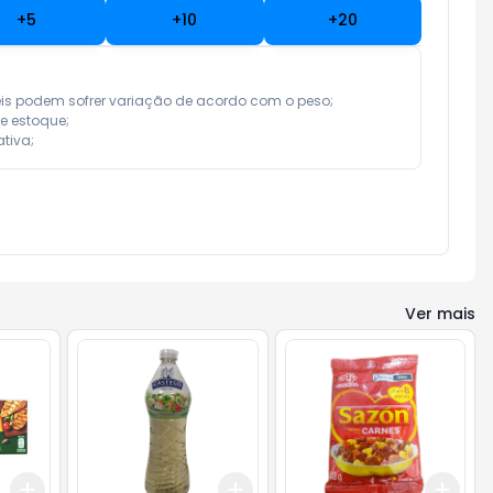
+
5
+
10
+
20
eis podem sofrer variação de acordo com o peso;

e estoque;

tiva;
Ver mais
Add
Add
Add
+
3
+
5
+
10
+
3
+
5
+
10
+
3