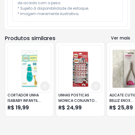
de acordo com o peso;

* Sujeito à disponibilidade de estoque;

* Imagem meramente ilustrativa;
Produtos similares
Ver mais
Add
Add
+
3
+
5
+
10
+
3
+
5
+
10
CORTADOR UNHA
UNHAS POSTICAS
ALICATE CUTI
ISABABY INFANTIL
MONICA CONJUNTO
BELLIZ ENOX
C/LENTE
COM 20 VERMELHA
COMPACTO
R$ 19,99
R$ 24,99
R$ 25,89