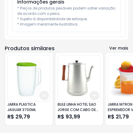
Informações gerais
* Preços de produtos pesáveis podem sofrer variação 
de acordo com o peso;

* Sujeito à disponibilidade de estoque;

* Imagem meramente ilustrativa;
Produtos similares
Ver mais
Add
Add
+
3
+
5
+
10
+
3
+
5
+
10
JARRA PLASTICA
BULE LINHA HOTEL SAO
JARRA NITRO
JAGUAR 3700ML
JORGE COM CABO DE
ESPREMEDOR 
MADEIRA 3,5L
2L
R$ 29,79
R$ 93,99
R$ 21,79