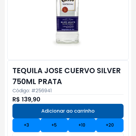
TEQUILA JOSE CUERVO SILVER
750ML PRATA
Código: #
256941
R$ 139,90
Adicionar ao carrinho
Subtotal:
R$ 0
+
3
+
5
+
10
+
20