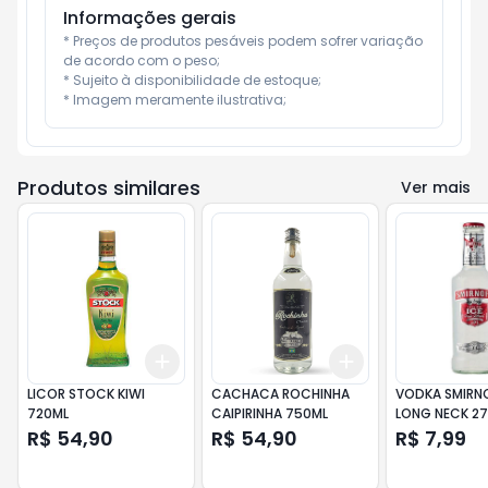
Informações gerais
* Preços de produtos pesáveis podem sofrer variação 
de acordo com o peso;

* Sujeito à disponibilidade de estoque;

* Imagem meramente ilustrativa;
Produtos similares
Ver mais
Add
Add
+
3
+
5
+
10
+
3
+
5
+
10
LICOR STOCK KIWI
CACHACA ROCHINHA
VODKA SMIRNO
720ML
CAIPIRINHA 750ML
LONG NECK 2
R$ 54,90
R$ 54,90
R$ 7,99