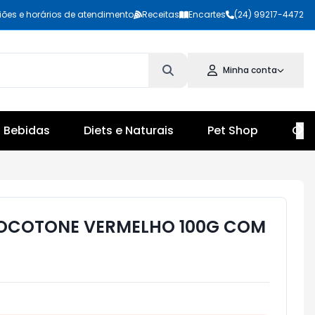
iões e horários de atendimento
Receitas
Encartes
(24) 99217-4472
Minha conta
Bebidas
Diets e Naturais
Pet Shop
Cul
OCOTONE VERMELHO 100G COM