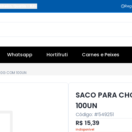
nheiro
,
Quatis
-
RJ
Reg
Whatsapp
Hortifruti
Carnes e Peixes
00G COM 100UN
SACO PARA CH
100UN
Código: #
549251
R$ 15,39
Indisponível