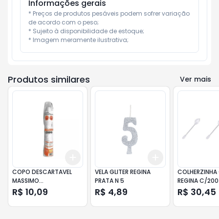
Informações gerais
* Preços de produtos pesáveis podem sofrer variação 
de acordo com o peso;

* Sujeito à disponibilidade de estoque;

* Imagem meramente ilustrativa;
Produtos similares
Ver mais
Add
Add
+
3
+
5
+
10
+
3
+
5
+
10
COPO DESCARTAVEL
VELA GLITER REGINA
COLHERZINHA
MASSIMO
PRATA N 5
REGINA C/200
TRANSPARENTE 200ML
R$ 10,09
R$ 4,89
R$ 30,45