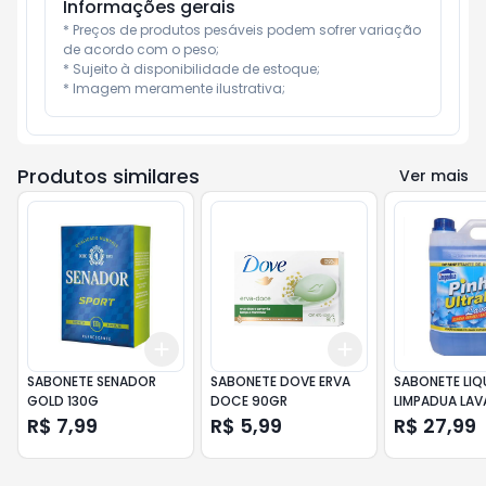
Informações gerais
* Preços de produtos pesáveis podem sofrer variação 
de acordo com o peso;

* Sujeito à disponibilidade de estoque;

* Imagem meramente ilustrativa;
Produtos similares
Ver mais
Add
Add
+
3
+
5
+
10
+
3
+
5
+
10
SABONETE SENADOR
SABONETE DOVE ERVA
SABONETE LIQ
GOLD 130G
DOCE 90GR
LIMPADUA LAV
R$ 7,99
R$ 5,99
R$ 27,99