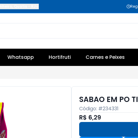
nheiro
,
Quatis
-
RJ
Reg
Whatsapp
Hortifruti
Carnes e Peixes
SABAO EM PO T
Código: #
234331
R$ 6,29