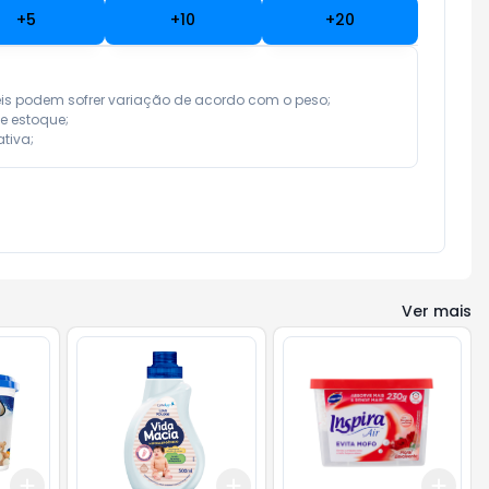
+
5
+
10
+
20
eis podem sofrer variação de acordo com o peso;

e estoque;

tiva;
Ver mais
Add
Add
Add
+
3
+
5
+
10
+
3
+
5
+
10
+
3