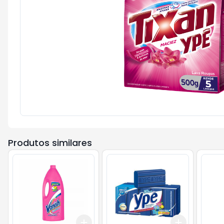
Produtos similares
Add
Add
+
3
+
5
+
10
+
3
+
5
+