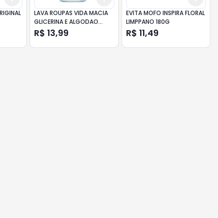
RIGINAL
LAVA ROUPAS VIDA MACIA
EVITA MOFO INSPIRA FLORAL
GLICERINA E ALGODAO
LIMPPANO 180G
500ML
R$ 13,99
R$ 11,49