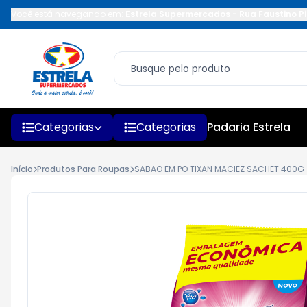
Você está navegando em:
Estrela Supermercados
-
Rua Faustino Pi
Categorias
Categorias
Padaria Estrela
Início
Produtos Para Roupas
SABAO EM PO TIXAN MACIEZ SACHET 400G