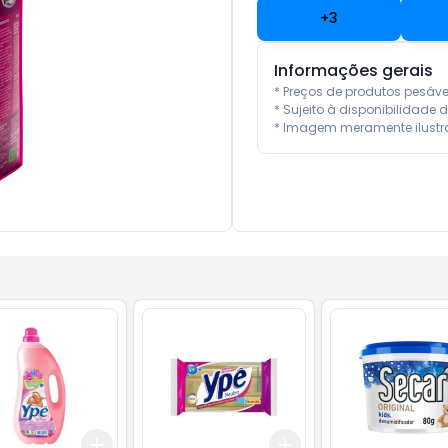
+
3
Informações gerais
* Preços de produtos pesáv
* Sujeito à disponibilidade d
* Imagem meramente ilustra
Add
Add
10
+
3
+
5
+
10
+
3
+
5
+
10