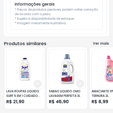
Informações gerais
* Preços de produtos pesáveis podem sofrer variação 
de acordo com o peso;

* Sujeito à disponibilidade de estoque;

* Imagem meramente ilustrativa;
Produtos similares
Ver mais
Add
Add
+
3
+
5
+
10
+
3
+
5
+
10
LAVA ROUPAS LIQUIDO
SABAO LIQUIDO OMO
AMACIANTE YP
SURF 5 EM 1 CUIDADO
LAVAGEM PERFEITA 3L
TERNURA 2L
DO COCO 1,8L
R$ 21,90
R$ 46,90
R$ 8,99