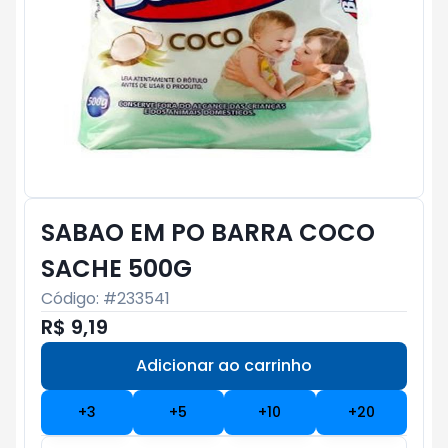
SABAO EM PO BARRA COCO
SACHE 500G
Código: #
233541
R$ 9,19
Adicionar ao carrinho
Subtotal:
R$ 0
+
3
+
5
+
10
+
20