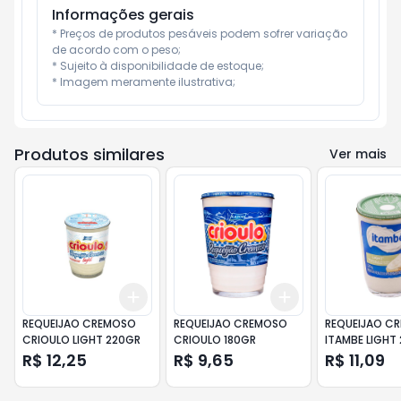
Informações gerais
* Preços de produtos pesáveis podem sofrer variação 
de acordo com o peso;

* Sujeito à disponibilidade de estoque;

* Imagem meramente ilustrativa;
Produtos similares
Ver mais
Add
Add
+
3
+
5
+
10
+
3
+
5
+
10
REQUEIJAO CREMOSO
REQUEIJAO CREMOSO
REQUEIJAO C
CRIOULO LIGHT 220GR
CRIOULO 180GR
ITAMBE LIGHT
R$ 12,25
R$ 9,65
R$ 11,09