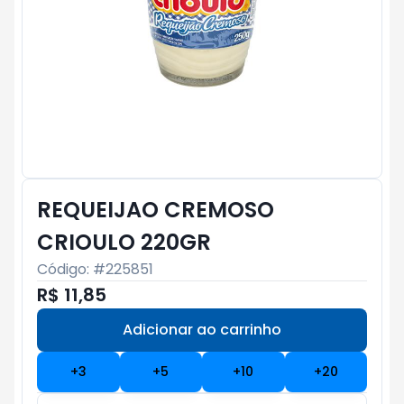
REQUEIJAO CREMOSO
CRIOULO 220GR
Código: #
225851
R$ 11,85
Adicionar ao carrinho
Subtotal:
R$ 0
+
3
+
5
+
10
+
20