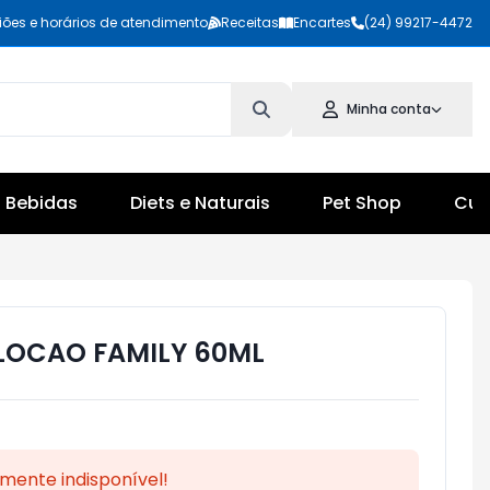
iões e horários de atendimento
Receitas
Encartes
(24) 99217-4472
Minha conta
Bebidas
Diets e Naturais
Pet Shop
Cul
 LOCAO FAMILY 60ML
mente indisponível!