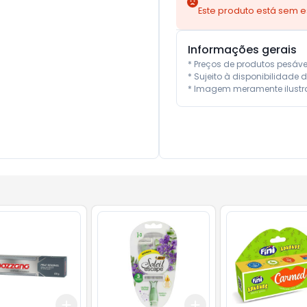
Este produto está sem 
Informações gerais
* Preços de produtos pesáv
* Sujeito à disponibilidade d
* Imagem meramente ilustra
Add
Add
10
+
3
+
5
+
10
+
3
+
5
+
10