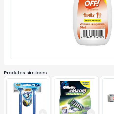
Produtos similares
Add
Add
+
3
+
5
+
10
+
3
+
5
+