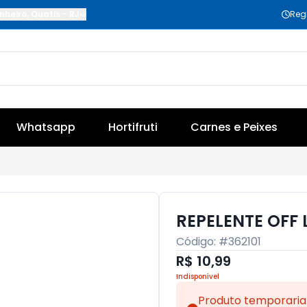
nheiro
,
Quatis
-
RJ
Reg
Whatsapp
Hortifruti
Carnes e Peixes
REPELENTE OFF
Código: #
362101
R$ 10,99
Indisponível
Produto temporaria