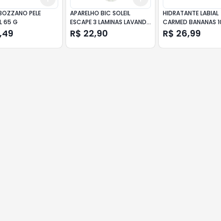
BOZZANO PELE
APARELHO BIC SOLEIL
HIDRATANTE LABIAL
L 65 G
ESCAPE 3 LAMINAS LAVANDA
CARMED BANANAS 
E EUCALIPTO 3UN
,49
R$ 22,90
R$ 26,99