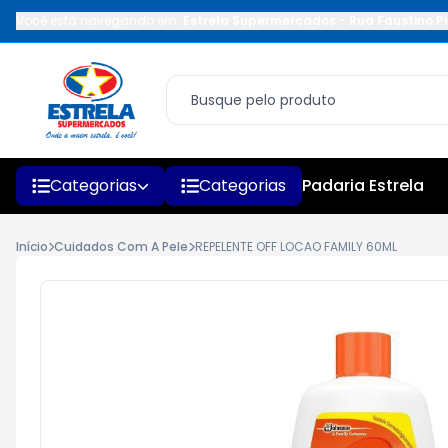
Você está navegando em:
Estrela Supermercados
-
Rua Faustino Pi
Categorias
Categorias
Padaria Estrela
Início
Cuidados Com A Pele
REPELENTE OFF LOCAO FAMILY 60ML