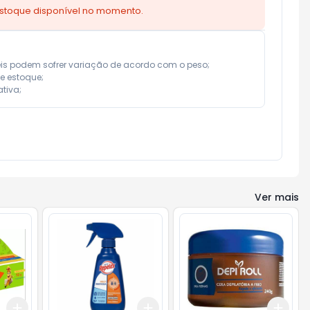
estoque disponível no momento.
eis podem sofrer variação de acordo com o peso;

e estoque;

tiva;
Ver mais
Add
Add
Add
+
3
+
5
+
10
+
3
+
5
+
10
+
3