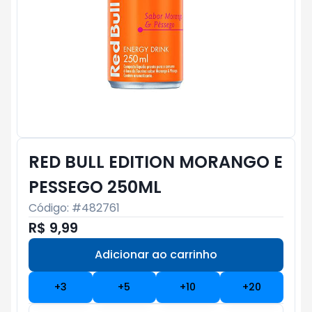
RED BULL EDITION MORANGO E
PESSEGO 250ML
Código: #
482761
R$ 9,99
Adicionar ao carrinho
Subtotal:
R$ 0
+
3
+
5
+
10
+
20