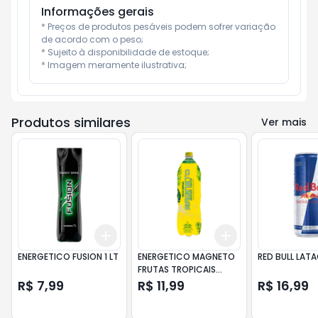
Informações gerais
* Preços de produtos pesáveis podem sofrer variação 
de acordo com o peso;

* Sujeito à disponibilidade de estoque;

* Imagem meramente ilustrativa;
Produtos similares
Ver mais
Add
Add
+
3
+
5
+
10
+
3
+
5
+
10
ENERGETICO FUSION 1 LT
ENERGETICO MAGNETO
RED BULL LAT
FRUTAS TROPICAIS
2LITROS
R$ 7,99
R$ 11,99
R$ 16,99