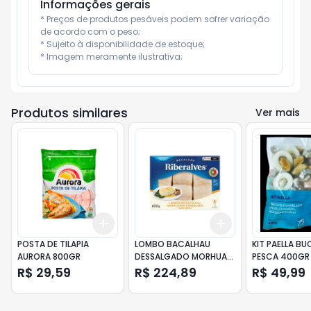
Informações gerais
* Preços de produtos pesáveis podem sofrer variação 
de acordo com o peso;

* Sujeito à disponibilidade de estoque;

* Imagem meramente ilustrativa;
Produtos similares
Ver mais
Add
Add
+
3
+
5
+
10
+
3
+
5
+
10
POSTA DE TILAPIA
LOMBO BACALHAU
KIT PAELLA BU
AURORA 800GR
DESSALGADO MORHUA
PESCA 400GR
RIBERALVES CONGELADO
R$ 29,59
R$ 224,89
R$ 49,99
800G