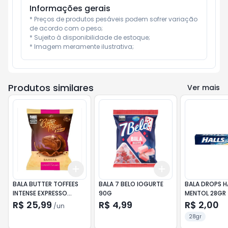
Informações gerais
* Preços de produtos pesáveis podem sofrer variação 
de acordo com o peso;

* Sujeito à disponibilidade de estoque;

* Imagem meramente ilustrativa;
Produtos similares
Ver mais
Add
Add
+
3
+
5
+
10
+
3
+
5
+
10
BALA BUTTER TOFFEES
BALA 7 BELO IOGURTE
BALA DROPS H
INTENSE EXPRESSO
90G
MENTOL 28GR
CARAMEL 400G
R$ 25,99
R$ 4,99
R$ 2,00
/
un
28gr