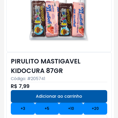
PIRULITO MASTIGAVEL
KIDOCURA 87GR
Código: #
205741
R$ 7,99
Adicionar ao carrinho
Subtotal:
R$ 0
+
3
+
5
+
10
+
20