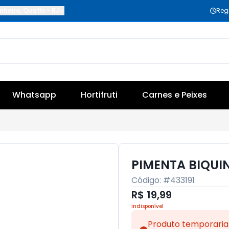
nheiro
,
Quatis
-
RJ
Reg
Whatsapp
Hortifruti
Carnes e Peixes
PIMENTA BIQUI
Código: #
433191
R$ 19,99
Indisponível
Produto temporaria