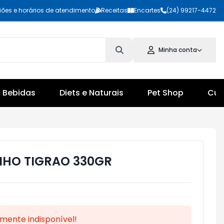
iões e horários de atendimento
Receitas
Encartes
(24) 99217-4472
Minha conta
Bebidas
Diets e Naturais
Pet Shop
Cul
NHO TIGRAO 330GR
mente indisponível!