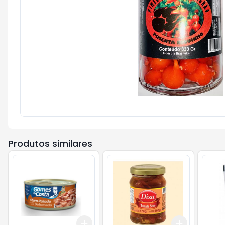
Produtos similares
Add
Add
+
3
+
5
+
10
+
3
+
5
+