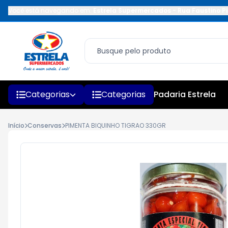
Você está navegando em:
Estrela Supermercados
-
Rua Faustino Pi
Categorias
Categorias
Padaria Estrela
Início
Conservas
PIMENTA BIQUINHO TIGRAO 330GR