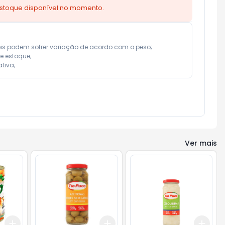
estoque disponível no momento.
eis podem sofrer variação de acordo com o peso;

e estoque;

tiva;
Ver mais
Add
Add
Add
+
3
+
5
+
10
+
3
+
5
+
10
+
3