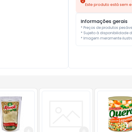
Este produto está sem 
Informações gerais
* Preços de produtos pesáv
* Sujeito à disponibilidade d
* Imagem meramente ilustra
Add
Add
10
+
3
+
5
+
10
+
3
+
5
+
10