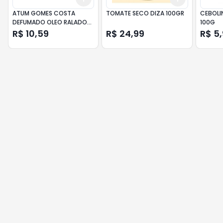
ATUM GOMES COSTA
TOMATE SECO DIZA 100GR
CEBOLIN
DEFUMADO OLEO RALADO
100G
170GR
R$ 10,59
R$ 24,99
R$ 5