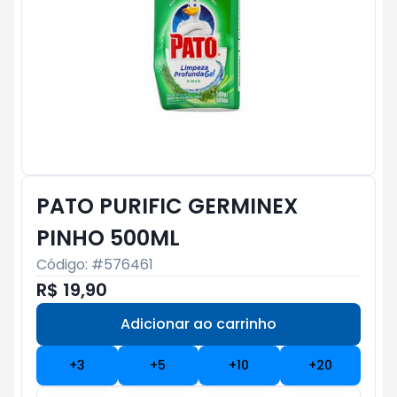
PATO PURIFIC GERMINEX
PINHO 500ML
Código: #
576461
R$ 19,90
Adicionar ao carrinho
Subtotal:
R$ 0
+
3
+
5
+
10
+
20