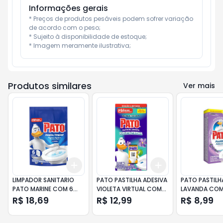
Informações gerais
* Preços de produtos pesáveis podem sofrer variação 
de acordo com o peso;

* Sujeito à disponibilidade de estoque;

* Imagem meramente ilustrativa;
Produtos similares
Ver mais
Add
Add
+
3
+
5
+
10
+
3
+
5
+
10
LIMPADOR SANITARIO
PATO PASTILHA ADESIVA
PATO PASTILH
PATO MARINE COM 6
VIOLETA VIRTUAL COM
LAVANDA COM
TABLETES
3UN
DESCONTO
R$ 18,69
R$ 12,99
R$ 8,99