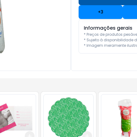
+
3
Informações gerais
* Preços de produtos pesáv
* Sujeito à disponibilidade d
* Imagem meramente ilustra
Add
Add
10
+
3
+
5
+
10
+
3
+
5
+
10