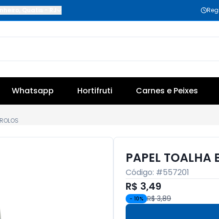
nheiro
,
Quatis
-
RJ
Reg
Whatsapp
Hortifruti
Carnes e Peixes
 ROLOS
PAPEL TOALHA 
Código: #
557201
R$ 3,49
R$ 3,89
-
10
%