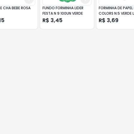
E CHA BEBE ROSA
FUNDO FORMINHA LIDER
FORMINHA DE PAPEL
FESTA N 9 100UN VERDE
COLORS N.5 VERDE 
100UN
15
R$ 3,45
R$ 3,69