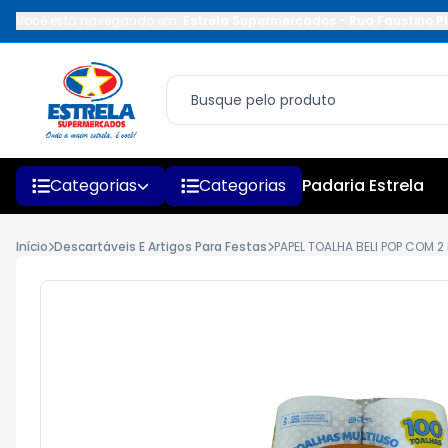
Você está navegando em:
Estrela Supermercados
-
Rua Faustino Pi
Categorias
Categorias
Padaria Estrela
Início
Descartáveis E Artigos Para Festas
PAPEL TOALHA BELI POP COM 2