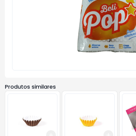
Produtos similares
Add
Add
+
3
+
5
+
10
+
3
+
5
+