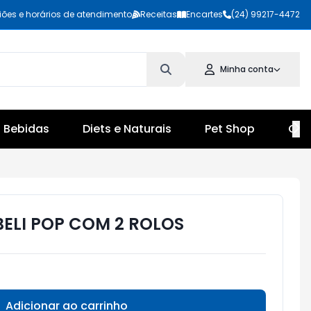
iões e horários de atendimento
Receitas
Encartes
(24) 99217-4472
Minha conta
Bebidas
Diets e Naturais
Pet Shop
Cul
BELI POP COM 2 ROLOS
Adicionar ao carrinho
Subtotal:
R$ 0,00