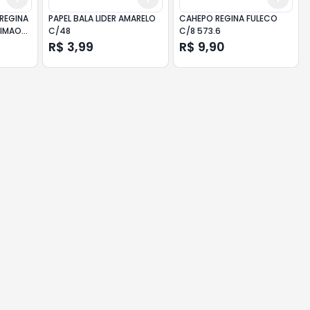
 REGINA
PAPEL BALA LIDER AMARELO
CAHEPO REGINA FULECO
LIMAO
C/48
C/8 573.6
R$ 3,99
R$ 9,90