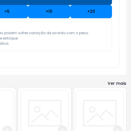
+
5
+
10
+
20
eis podem sofrer variação de acordo com o peso;

e estoque;

tiva;
Ver mais
Add
Add
Add
+
3
+
5
+
10
+
3
+
5
+
10
+
3