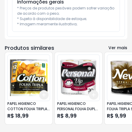
Informações gerais
* Preços de produtos pesáveis podem sofrer variação 
de acordo com o peso;

* Sujeito à disponibilidade de estoque;

* Imagem meramente ilustrativa;
Produtos similares
Ver mais
Add
Add
+
3
+
5
+
10
+
3
+
5
+
10
PAPEL HIGIENICO
PAPEL HIGIENICO
PAPEL HIGIENI
COTTON FOLHA TRIPLA
PERSONAL FOLHA DUPLA
FOLHA TRIPLA
20MX10CM LEVE 12
VIP NEUTRO 30 METROS
COM 4 20 MT
R$ 18,99
R$ 8,99
R$ 9,99
PAGUE11
COM 4