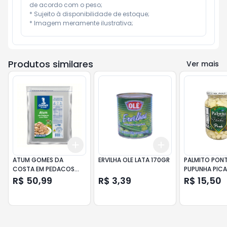
de acordo com o peso;

* Sujeito à disponibilidade de estoque;

* Imagem meramente ilustrativa;
Produtos similares
Ver mais
Add
Add
+
3
+
5
+
10
+
3
+
5
+
10
ATUM GOMES DA
ERVILHA OLE LATA 170GR
PALMITO PON
COSTA EM PEDACOS
PUPUNHA PIC
COM OLEO SACHE 500G
R$ 50,99
R$ 3,39
R$ 15,50