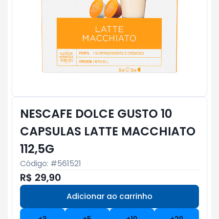
NESCAFE DOLCE GUSTO 10
CAPSULAS LATTE MACCHIATO
112,5G
Código: #
561521
R$ 29,90
Adicionar ao carrinho
Subtotal:
R$ 0