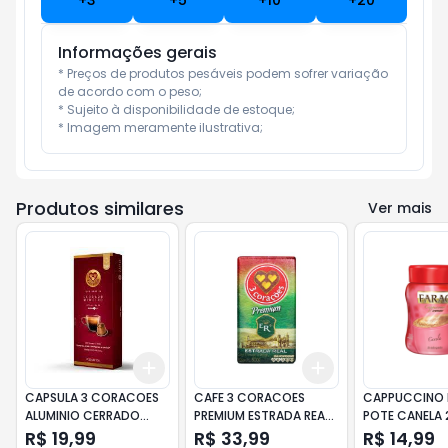
+
3
+
5
+
10
+
20
Informações gerais
* Preços de produtos pesáveis podem sofrer variação 
de acordo com o peso;

* Sujeito à disponibilidade de estoque;

* Imagem meramente ilustrativa;
Produtos similares
Ver mais
Add
Add
+
3
+
5
+
10
+
3
+
5
+
10
CAPSULA 3 CORACOES
CAFE 3 CORACOES
CAPPUCCINO 
ALUMINIO CERRADO
PREMIUM ESTRADA REAL
POTE CANELA
MINEIRO 50GR
VACUO 500 G.
R$ 19,99
R$ 33,99
R$ 14,99