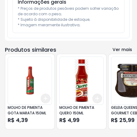
Informações gerais
* Preços de produtos pesáveis podem sofrer variação 
de acordo com o peso;

* Sujeito à disponibilidade de estoque;

* Imagem meramente ilustrativa;
Produtos similares
Ver mais
Add
Add
+
3
+
5
+
10
+
3
+
5
+
10
MOLHO DE PIMENTA
MOLHO DE PIMENTA
GELEIA QUEEN
GOTA MARATA 150ML
QUERO 150ML
GOURMET CE
CARAMELO C
R$ 4,39
R$ 4,99
R$ 25,99
PIMENTA 310G