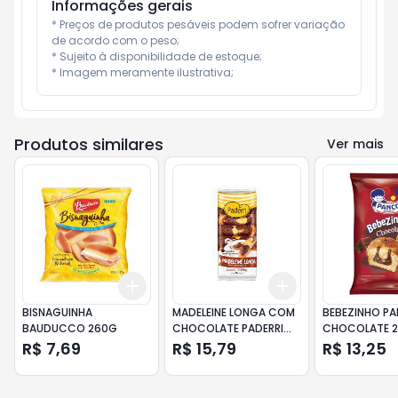
Informações gerais
* Preços de produtos pesáveis podem sofrer variação 
de acordo com o peso;

* Sujeito à disponibilidade de estoque;

* Imagem meramente ilustrativa;
Produtos similares
Ver mais
Add
Add
+
3
+
5
+
10
+
3
+
5
+
10
BISNAGUINHA
MADELEINE LONGA COM
BEBEZINHO P
BAUDUCCO 260G
CHOCOLATE PADERRI
CHOCOLATE 2
200G
R$ 7,69
R$ 15,79
R$ 13,25