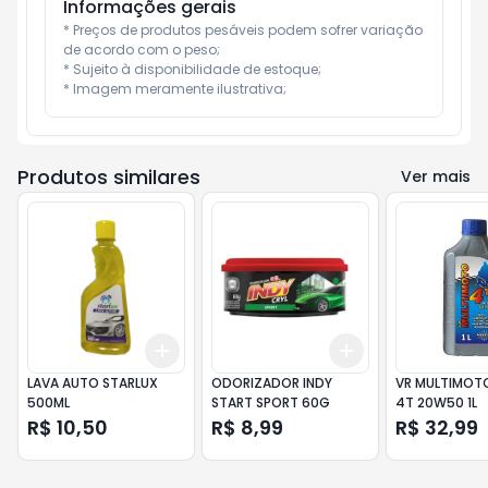
Informações gerais
* Preços de produtos pesáveis podem sofrer variação 
de acordo com o peso;

* Sujeito à disponibilidade de estoque;

* Imagem meramente ilustrativa;
Produtos similares
Ver mais
Add
Add
+
3
+
5
+
10
+
3
+
5
+
10
LAVA AUTO STARLUX
ODORIZADOR INDY
VR MULTIMOTO
500ML
START SPORT 60G
4T 20W50 1L
R$ 10,50
R$ 8,99
R$ 32,99