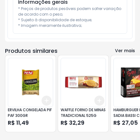
Informações gerais
* Preços de produtos pesáveis podem sofrer variação 
de acordo com o peso;

* Sujeito à disponibilidade de estoque;

* Imagem meramente ilustrativa;
Produtos similares
Ver mais
Add
Add
+
3
+
5
+
10
+
3
+
5
+
10
ERVILHA CONGELADA PIF
WAFFLE FORNO DE MINAS
HAMBURGUER 
PAF 300GR
TRADICIONAL 525G
SADIA BASSI 
CAIXA COM 2
R$ 11,49
R$ 32,29
R$ 27,05
360G