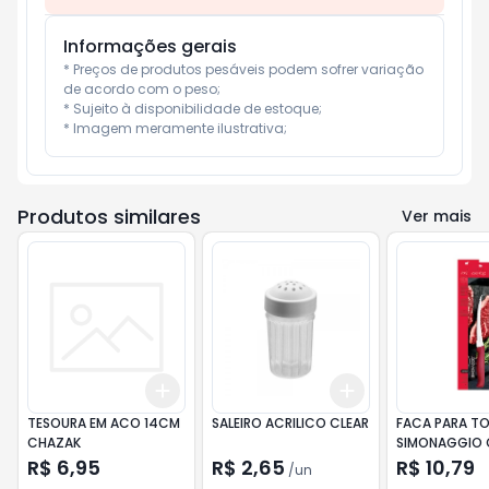
Informações gerais
* Preços de produtos pesáveis podem sofrer variação 
de acordo com o peso;

* Sujeito à disponibilidade de estoque;

* Imagem meramente ilustrativa;
Produtos similares
Ver mais
Add
Add
+
3
+
5
+
10
+
3
+
5
+
10
TESOURA EM ACO 14CM
SALEIRO ACRILICO CLEAR
FACA PARA T
CHAZAK
SIMONAGGIO
TOOLS CABO 
R$ 6,95
R$ 2,65
R$ 10,79
/
un
5