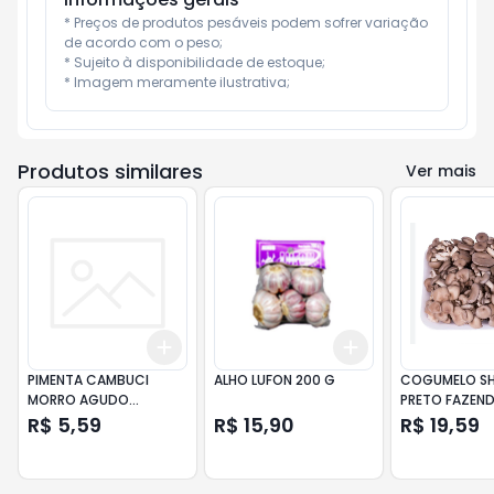
* Preços de produtos pesáveis podem sofrer variação 
de acordo com o peso;

* Sujeito à disponibilidade de estoque;

* Imagem meramente ilustrativa;
Produtos similares
Ver mais
Add
Add
+
3
+
5
+
10
+
3
+
5
+
10
PIMENTA CAMBUCI
ALHO LUFON 200 G
COGUMELO SH
MORRO AGUDO
PRETO FAZEND
BANDEJA.
200G
R$ 5,59
R$ 15,90
R$ 19,59