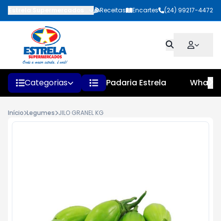
Estrela Supermercados
-
Rua Faustino Pinheiro
Receitas
Encartes
,
Quatis
(24) 99217-4472
-
RJ
Categorias
Padaria Estrela
Whats
Início
Legumes
JILO GRANEL KG