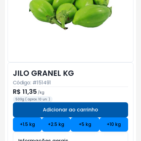
JILO GRANEL KG
Código: #
151491
R$ 11,35
/
kg
500g ( aprox. 10 un. )
Adicionar ao carrinho
Subtotal:
R$ 0
+
1.5
kg
+
2.5
kg
+
5
kg
+
10
kg
Informações gerais