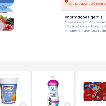
Este produto está sem 
Informações gerais
* Preços de produtos pesáv
* Sujeito à disponibilidade d
* Imagem meramente ilustra
Add
Add
10
+
3
+
5
+
10
+
3
+
5
+
10