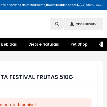
iões e horários de atendimento
Receitas
Encartes
(24) 99217-4472
Minha conta
Bebidas
Diets e Naturais
Pet Shop
Cul
TA FESTIVAL FRUTAS 510G
mente indisponível!