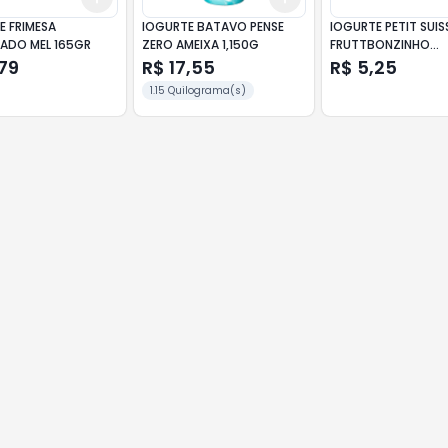
E FRIMESA
IOGURTE BATAVO PENSE
IOGURTE PETIT SUIS
ADO MEL 165GR
ZERO AMEIXA 1,150G
FRUTTBONZINHO
MORANGO 270GR
79
R$ 17,55
R$ 5,25
1.15 Quilograma(s)