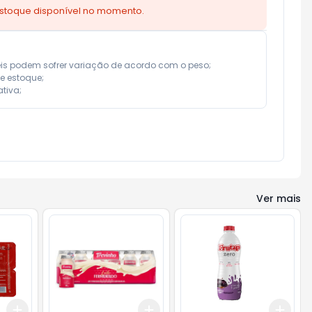
estoque disponível no momento.
eis podem sofrer variação de acordo com o peso;

e estoque;

tiva;
Ver mais
Add
Add
Add
+
3
+
5
+
10
+
3
+
5
+
10
+
3