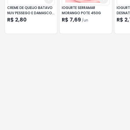
CREME DE QUEIJO BATAVO
IOGURTE SERRAMAR
IOGURT
NUV PESSEGO E DAMASCO
MORANGO POTE 450G
DESNAT
PROTEINA 100G
R$ 2,80
R$ 7,69
R$ 2,
/
un