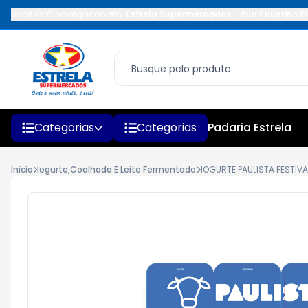
Você está navegando em:
Estrela Supermercados
-
Rua Faustino Pi
Categorias
Categorias
Padaria Estrela
Início
Iogurte,Coalhada E Leite Fermentado
IOGURTE PAULISTA FESTIV