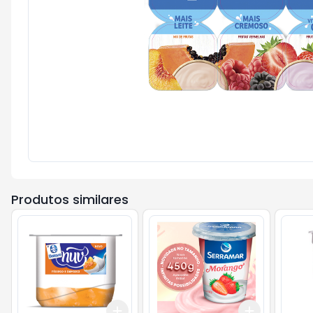
Produtos similares
Add
Add
+
3
+
5
+
10
+
3
+
5
+