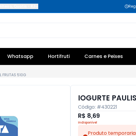
nheiro
,
Quatis
-
RJ
Reg
Whatsapp
Hortifruti
Carnes e Peixes
AL FRUTAS 510G
IOGURTE PAULIS
Código: #
430221
R$ 8,69
Indisponível
Produto temporaria