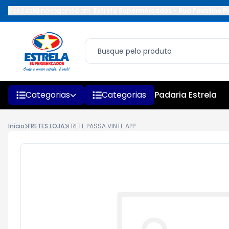
Você está navegando em:
Estrela Supermercados
-
Rua Faustino Pi
Categorias
Categorias
Padaria Estrela
Início
FRETES LOJA
FRETE PASSA VINTE APP