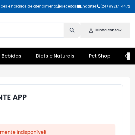
iões e horários de atendimento
Receitas
Encartes
(24) 99217-4472
Minha conta
Bebidas
Diets e Naturais
Pet Shop
Cul
NTE APP
mente indisponível!