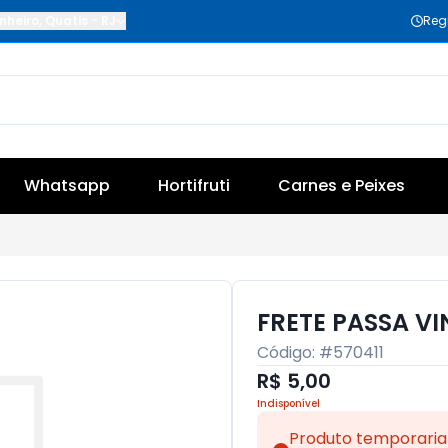
nheiro
,
Quatis
-
RJ
Reg
Whatsapp
Hortifruti
Carnes e Peixes
FRETE PASSA VI
Código: #
570411
R$ 5,00
Indisponível
Produto temporaria