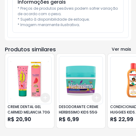
Informações gerais
* Preços de produtos pesáveis podem sofrer variação 
de acordo com o peso;

* Sujeito à disponibilidade de estoque;

* Imagem meramente ilustrativa;
Produtos similares
Ver mais
Add
Add
+
3
+
5
+
10
+
3
+
5
+
10
CREME DENTAL GEL
DESODORANTE CREME
CONDICIONA
CARMED MELANCIA 70G
HERBISSIMO KIDS 55G
HUGGIES KIDS
CACHINHOS
R$ 20,90
R$ 6,99
R$ 22,99
PODEROSOS 3