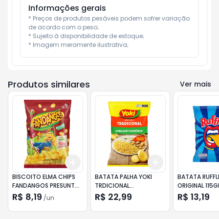
Informações gerais
* Preços de produtos pesáveis podem sofrer variação 
de acordo com o peso;

* Sujeito à disponibilidade de estoque;

* Imagem meramente ilustrativa;
Produtos similares
Ver mais
Add
Add
+
3
+
5
+
10
+
3
+
5
+
10
BISCOITO ELMA CHIPS
BATATA PALHA YOKI
BATATA RUFFL
FANDANGOS PRESUNTO
TRDICIONAL
ORIGINAL 115G
85G
EMBALAGEM
R$ 8,19
R$ 22,99
R$ 13,19
/
un
ECONOMICA 380GR