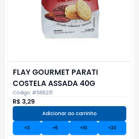
FLAY GOURMET PARATI
COSTELA ASSADA 40G
Código: #
588231
R$ 3,29
Adicionar ao carrinho
Subtotal:
R$ 0
+
3
+
5
+
10
+
20