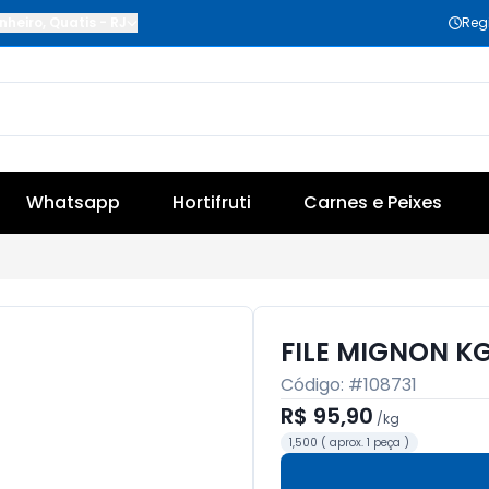
nheiro
,
Quatis
-
RJ
Reg
Whatsapp
Hortifruti
Carnes e Peixes
FILE MIGNON K
Código: #
108731
R$ 95,90
/
kg
1,500 ( aprox. 1 peça )