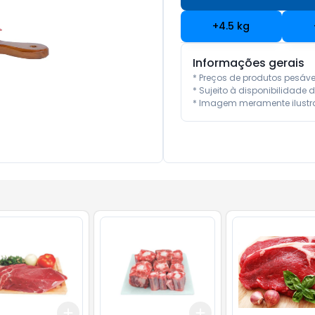
+
4.5
kg
Informações gerais
* Preços de produtos pesáv
* Sujeito à disponibilidade d
* Imagem meramente ilustra
Add
Add
.5
kg
+
1.5
kg
+
2.5
kg
+
3
kg
+
5
kg