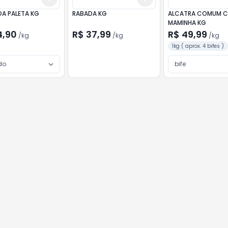
DA PALETA KG
RABADA KG
ALCATRA COMUM 
MAMINHA KG
4,90
R$ 37,99
R$ 49,99
/
kg
/
kg
/
kg
1kg ( aprox. 4 bifes )
do
bife