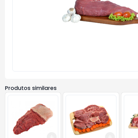
Produtos similares
Add
Add
+
4.8
kg
+
8
kg
+
1.5
kg
+
2