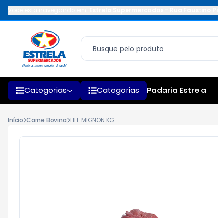
Você está navegando em:
Estrela Supermercados
-
Rua Faustino Pi
Categorias
Categorias
Padaria Estrela
Início
Carne Bovina
FILE MIGNON KG