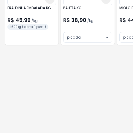
FRALDINHA EMBALADA KG
PALETA KG
MIOLO 
R$ 45,99
R$ 38,90
R$ 4
/
kg
/
kg
1,600kg ( aprox. 1 peça )
picada
pica