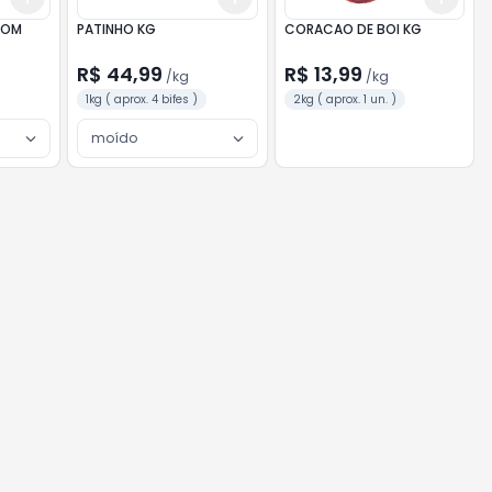
COM
PATINHO KG
CORACAO DE BOI KG
R$ 44,99
R$ 13,99
/
kg
/
kg
1kg ( aprox. 4 bifes )
2kg ( aprox. 1 un. )
moído