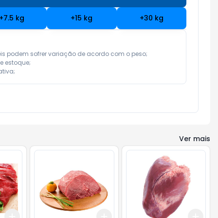
+
7.5
kg
+
15
kg
+
30
kg
eis podem sofrer variação de acordo com o peso;

e estoque;

tiva;
Ver mais
Add
Add
Add
+
1.5
kg
+
2.5
kg
+
1.5
kg
+
2.5
kg
+
6