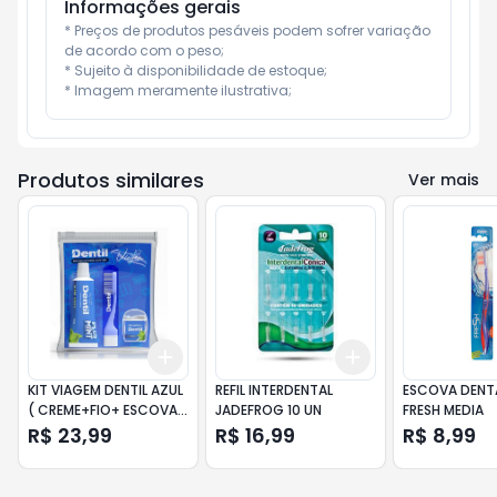
Informações gerais
* Preços de produtos pesáveis podem sofrer variação 
de acordo com o peso;

* Sujeito à disponibilidade de estoque;

* Imagem meramente ilustrativa;
Produtos similares
Ver mais
Add
Add
+
3
+
5
+
10
+
3
+
5
+
10
KIT VIAGEM DENTIL AZUL
REFIL INTERDENTAL
ESCOVA DENT
( CREME+FIO+ ESCOVA
JADEFROG 10 UN
FRESH MEDIA
DENTAL )
R$ 23,99
R$ 16,99
R$ 8,99