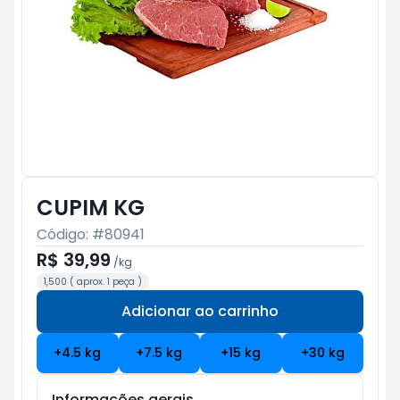
CUPIM KG
Código: #
80941
R$ 39,99
/
kg
1,500 ( aprox. 1 peça )
Adicionar ao carrinho
Subtotal:
R$ 0
+
4.5
kg
+
7.5
kg
+
15
kg
+
30
kg
Informações gerais