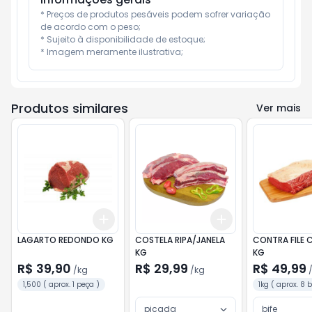
* Preços de produtos pesáveis podem sofrer variação 
de acordo com o peso;

* Sujeito à disponibilidade de estoque;

* Imagem meramente ilustrativa;
Produtos similares
Ver mais
Add
Add
+
1.5
kg
+
2.5
kg
+
1.5
kg
+
2.5
kg
LAGARTO REDONDO KG
COSTELA RIPA/JANELA
CONTRA FILE
KG
KG
R$ 39,90
R$ 29,99
R$ 49,99
/
kg
/
kg
1,500 ( aprox. 1 peça )
1kg ( aprox. 8 b
picada
bife