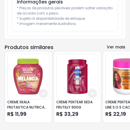
Informações gerais
* Preços de produtos pesáveis podem sofrer variação 
de acordo com o peso;

* Sujeito à disponibilidade de estoque;

* Imagem meramente ilustrativa;
Produtos similares
Ver mais
Add
Add
+
3
+
5
+
10
+
3
+
5
+
10
CREME SKALA
CREME PENTEAR SEDA
CREME PENTEA
FRUTASTICA NUTRICAO
FRUTILLY 900G
LINE S.O.S CA
MELACIA 1KG
ULTRA GLOSS
R$ 11,99
R$ 33,29
R$ 22,19