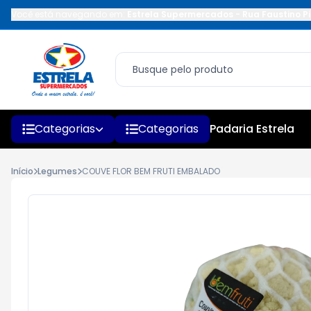
Você está navegando em:
Estrela Supermercados
-
Rua Faustino Pi
Categorias
Categorias
Padaria Estrela
Início
Legumes
COUVE FLOR BEM FRUTI EMBALADO