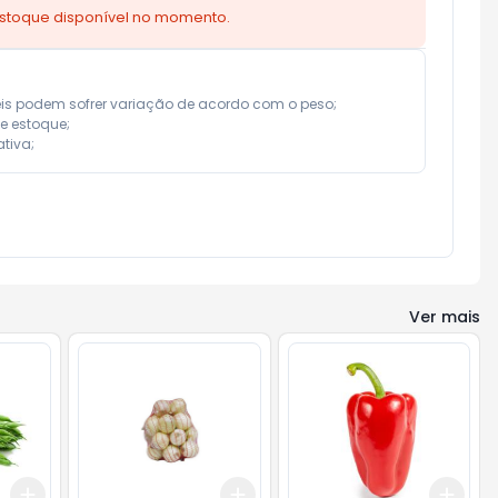
estoque disponível no momento.
eis podem sofrer variação de acordo com o peso;

e estoque;

tiva;
Ver mais
Add
Add
Add
+
0.3
kg
+
0.5
kg
+
3
+
5
+
10
+
0.