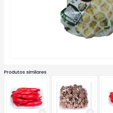
Produtos similares
Add
Add
+
3
+
5
+
10
+
3
+
5
+