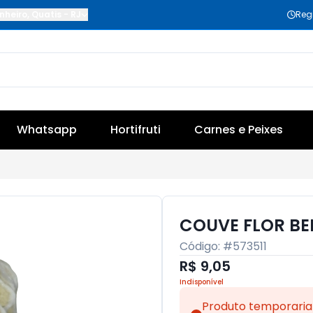
nheiro
,
Quatis
-
RJ
Reg
Whatsapp
Hortifruti
Carnes e Peixes
COUVE FLOR BE
Código: #
573511
R$ 9,05
Indisponível
Produto temporaria