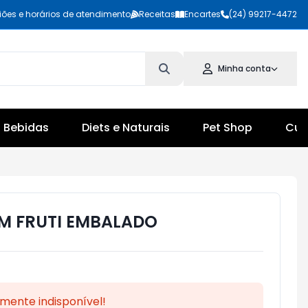
iões e horários de atendimento
Receitas
Encartes
(24) 99217-4472
Minha conta
Bebidas
Diets e Naturais
Pet Shop
Cul
M FRUTI EMBALADO
mente indisponível!