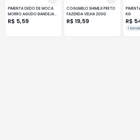
PIMENTA DEDO DE MOCA
COGUMELO SHIMEJI PRETO
PIMENT
MORRO AGUDO BANDEJA
FAZENDA VELHA 200G
KG
100G
R$ 5,59
R$ 19,59
R$ 5
1 bande