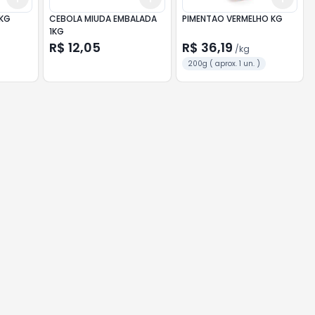
KG
CEBOLA MIUDA EMBALADA
PIMENTAO VERMELHO KG
1KG
R$ 12,05
R$ 36,19
/
kg
200g ( aprox. 1 un. )