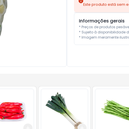
Este produto está sem 
Informações gerais
* Preços de produtos pesáv
* Sujeito à disponibilidade d
* Imagem meramente ilustra
Add
Add
10
+
0.9
kg
+
1.5
kg
+
3
+
5
+
10