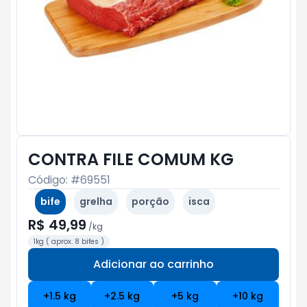
CONTRA FILE COMUM KG
Código: #
69551
bife
grelha
porção
isca
R$ 49,99
/
kg
1kg ( aprox. 8 bifes )
Adicionar ao carrinho
Subtotal:
R$ 0
+
1.5
kg
+
2.5
kg
+
5
kg
+
10
kg