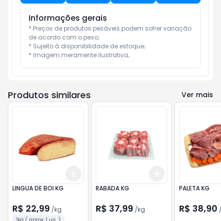
Informações gerais
* Preços de produtos pesáveis podem sofrer variação 
de acordo com o peso;

* Sujeito à disponibilidade de estoque;

* Imagem meramente ilustrativa;
Produtos similares
Ver mais
Add
Add
+
3
kg
+
5
kg
+
3
kg
+
5
kg
LINGUA DE BOI KG
RABADA KG
PALETA KG
R$ 22,99
R$ 37,99
R$ 38,90
/
kg
/
kg
1kg ( aprox. 1 un. )