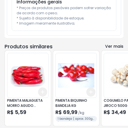
Informações gerais
* Preços de produtos pesáveis podem sofrer variação 
de acordo com o peso;

* Sujeito à disponibilidade de estoque;

* Imagem meramente ilustrativa;
Produtos similares
Ver mais
Add
Add
+
3
+
5
+
10
+
0.9
kg
+
1.5
kg
PIMENTA MALAGUETA
PIMENTA BIQUINHO
COGUMELO PA
MORRO AGUDO
BANDEJA KG
JIROCO 500G
BANDEJA 100G
R$ 5,59
R$ 69,99
R$ 34,49
/
kg
1 bandeja ( aprox. 300g.
)