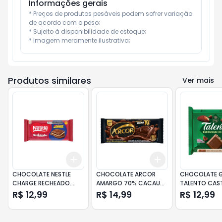
Informações gerais
* Preços de produtos pesáveis podem sofrer variação 
de acordo com o peso;

* Sujeito à disponibilidade de estoque;

* Imagem meramente ilustrativa;
Produtos similares
Ver mais
Add
Add
+
3
+
5
+
10
+
3
+
5
+
10
CHOCOLATE NESTLE
CHOCOLATE ARCOR
CHOCOLATE 
CHARGE RECHEADO
AMARGO 70% CACAU
TALENTO CAS
90G
80G
PARA 85G
R$ 12,99
R$ 14,99
R$ 12,99